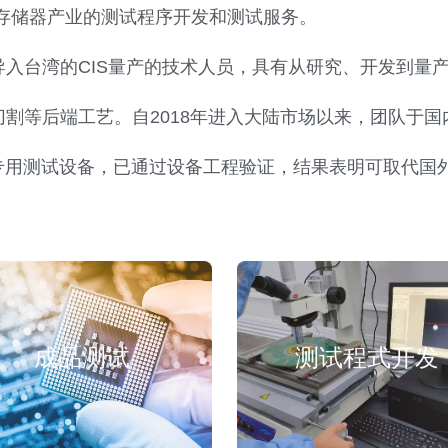
,存储器产业的测试程序开发和测试服务。
入台湾的CIS量产的技术人员，具有从研究、开发到量
割等后端工艺。自2018年进入大陆市场以来，团队于
 专用测试设备，已通过设备工程验证，结果表明可取代国
成品测试
测试程式开发